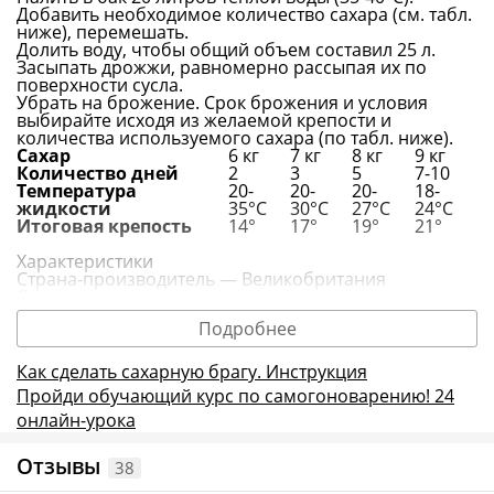
Добавить необходимое количество сахара (см. табл.
ниже), перемешать.
Долить воду, чтобы общий объем составил 25 л.
Засыпать дрожжи, равномерно рассыпая их по
поверхности сусла.
Убрать на брожение. Срок брожения и условия
выбирайте исходя из желаемой крепости и
количества используемого сахара (по табл. ниже).
Сахар
6 кг
7 кг
8 кг
9 кг
Количество дней
2
3
5
7-10
Температура
20-
20-
20-
18-
жидкости
35°С
30°С
27°С
24°С
Итоговая крепость
14°
17°
19°
21°
Характеристики
Страна-производитель — Великобритания
Состав — дрожжи, питательные вещества, витамины
и микроэлементы
Подробнее
Срок сбраживания — 2-7 дней
Максимальная крепость — 18°
Вес — 140 г
Как сделать сахарную брагу. Инструкция
Без ГМО
Пройди обучающий курс по самогоноварению!
24
Плюсы дрожжей PURIFERM Москва
Способны качественно сбродить любое сырье
онлайн-урока
Высокая крепость готовой браги — до 21°
Не требуют подкормки
Отзывы
38
Не нуждаются в разбраживании