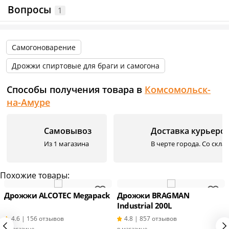
Вопросы
1
Информация о технических характеристиках, комплектации и
внешнем виде товара основывается на последних доступных
данных от поставщика.
Самогоноварение
Дрожжи спиртовые для браги и самогона
Способы получения товара в
Комсомольск-
на-Амуре
Самовывоз
Доставка курьеро
Из 1 магазина
В черте города. Со скла
Похожие товары:
Дрожжи ALCOTEC Megapack
Дрожжи BRAGMAN
Industrial 200L
4.6 | 156 отзывов
4.8 | 857 отзывов
в магазине
в магазине