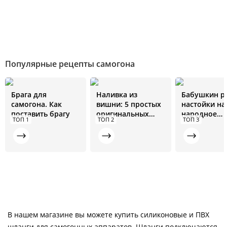
Популярные рецепты самогона
Брага для
Наливка из
Бабушкин р
самогона. Как
вишни: 5 простых
настойки на
поставить брагу
оригинальных
народное
ТОП 1
ТОП 2
ТОП 3
рецептов
средство от 
болезней
В нашем магазине вы можете купить силиконовые и ПВХ
шланги для самогонных аппаратов. Шланги подключаются