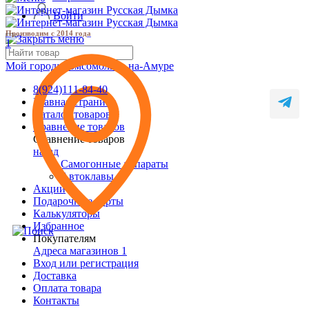
Войти
Производим с 2014 года
1
Мой город:
Комсомольск-на-Амуре
8(924)111-84-40
Главная страница
Каталог товаров
Сравнение товаров
Сравнение товаров
назад
Самогонные аппараты
Автоклавы
Акции
Подарочные карты
Калькуляторы
Избранное
Покупателям
Адреса магазинов
1
Вход или регистрация
Доставка
Оплата товара
Контакты