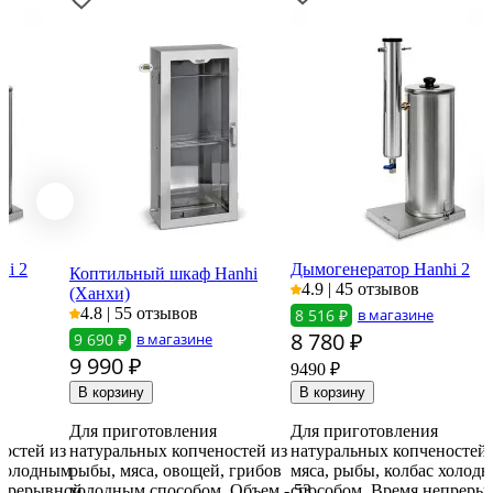
hi 2
Дымогенератор Hanhi 2
Коптильный шкаф Hanhi
4.9 | 45 отзывов
(Ханхи)
4.8 | 55 отзывов
8 516 ₽
в магазине
8 780
₽
9 690 ₽
в магазине
9 990
₽
9490 ₽
Для приготовления
Для приготовления
остей из
натуральных копченостей из
натуральных копченостей 
 холодным
рыбы, мяса, овощей, грибов
мяса, рыбы, колбас холод
епрерывной
холодным способом. Объем - 53
способом. Время непреры