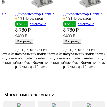
hi 2
Дымогенератор Hanhi 2
Дымогенератор Hanhi 2
4.9 | 45 отзывов
4.9 | 45 отзывов
8 516 ₽
в магазине
8 516 ₽
в магазине
8 780
₽
8 780
₽
9490 ₽
9490 ₽
Для приготовления
Для приготовления
остей из
натуральных копченостей из
натуральных копченостей 
 холодным
мяса, рыбы, колбас холодным
мяса, рыбы, колбас холод
епрерывной
способом. Время непрерывной
способом. Время непреры
.
работы - до 10 часов.
работы - до 10 часов.
Могут заинтересовать: