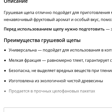
Описание
Грушевая щепа отлично подойдет для приготовления 
ненавязчивый фруктовый аромат и особый вкус, помо
Перед использованием щепу нужно подготовить
— з
Преимущества грушевой щепы
Универсальна — подойдет для использования в коп
Мелкая фракция — равномерно тлеет, гарантирует 
Безопасна, не выделяет вредных веществ при тлени
Изготовлена из экологичной чистой древесины
Продается в прочных целофановых пакетах
Информация о технических характеристиках, комплектации и внешн