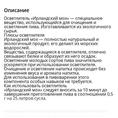
Описание
Осветлитель «Ирландский мох» — специальное
вещество, использующийся для очищения и
осветления пива. Изготавливается из экологичного
сырья.
Плюсы осветлителя
Ирландский мох — полностью натуральный и
экологичный продукт, его делают из морских
водорослей.
Вещества, содержащиеся в осветлителе, отлично
связывают белки и образуют из него осадок.
Осветление молодых сортов пива значительно
ускоряется при использовании осветлителя.
Очищение и осветление напитка происходит без
изменения вкуса и аромата напитка.
Для использования в пивоварении этого
компонента особых навыков не требуется.
Как использовать осветлитель
«Ирландский мох» следует вносить за 10 минут до
завершения приготовления пива в соотношении 0,5
г на 25 литров сусла.
Информация о технических характеристиках, комплектации и
внешнем виде товара основывается на последних доступных