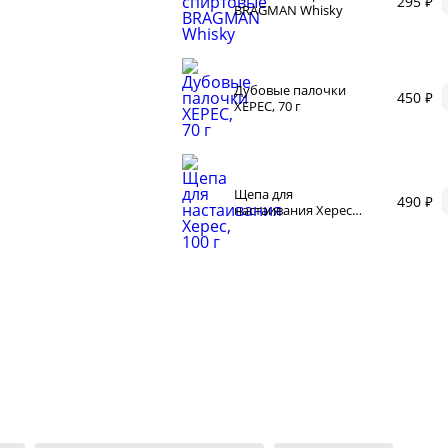
295 ₽
BRAGMAN Whisky
Дубовые палочки
450 ₽
ХЕРЕС, 70 г
Щепа для
490 ₽
настаивания Херес,
100 г