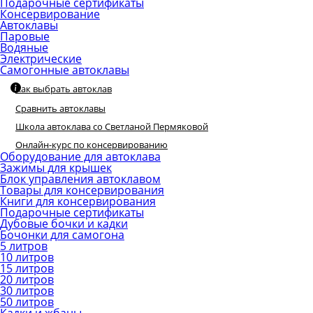
Подарочные сертификаты
Консервирование
Автоклавы
Паровые
Водяные
Электрические
Самогонные автоклавы
Как выбрать автоклав
Сравнить автоклавы
Школа автоклава со Светланой Пермяковой
Онлайн-курс по консервированию
Оборудование для автоклава
Зажимы для крышек
Блок управления автоклавом
Товары для консервирования
Книги для консервирования
Подарочные сертификаты
Дубовые бочки и кадки
Бочонки для самогона
5 литров
10 литров
15 литров
20 литров
30 литров
50 литров