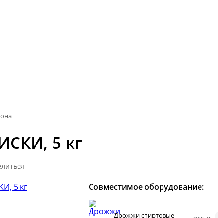
гона
ИСКИ, 5 кг
елиться
Совместимое оборудование:
Дрожжи спиртовые