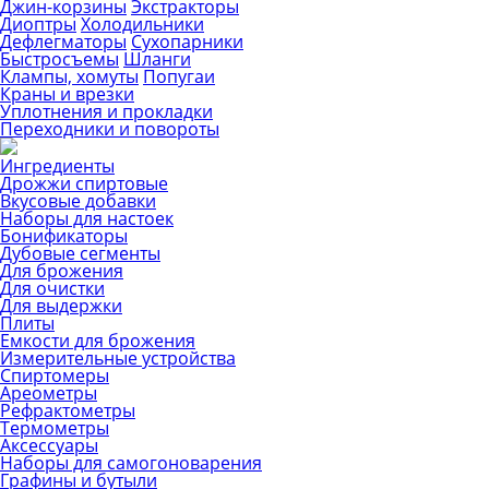
Джин-корзины
Экстракторы
Диоптры
Холодильники
Дефлегматоры
Сухопарники
Быстросъемы
Шланги
Клампы, хомуты
Попугаи
Краны и врезки
Уплотнения и прокладки
Переходники и повороты
Ингредиенты
Дрожжи спиртовые
Вкусовые добавки
Наборы для настоек
Бонификаторы
Дубовые сегменты
Для брожения
Для очистки
Для выдержки
Плиты
Емкости для брожения
Измерительные устройства
Спиртомеры
Ареометры
Рефрактометры
Термометры
Аксессуары
Наборы для самогоноварения
Графины и бутыли