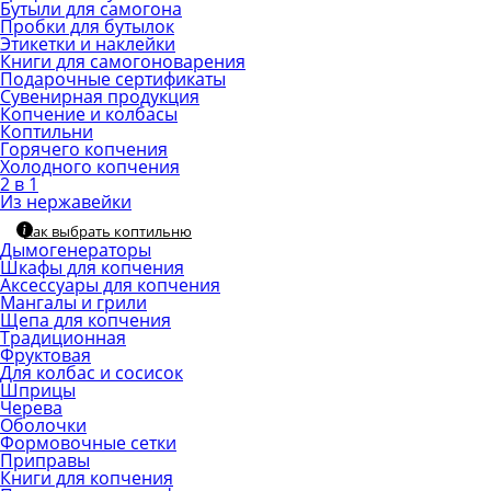
Бутыли для самогона
Пробки для бутылок
Этикетки и наклейки
Книги для самогоноварения
Подарочные сертификаты
Сувенирная продукция
Копчение и колбасы
Коптильни
Горячего копчения
Холодного копчения
2 в 1
Из нержавейки
Как выбрать коптильню
Дымогенераторы
Шкафы для копчения
Аксессуары для копчения
Мангалы и грили
Щепа для копчения
Традиционная
Фруктовая
Для колбас и сосисок
Шприцы
Черева
Оболочки
Формовочные сетки
Приправы
Книги для копчения