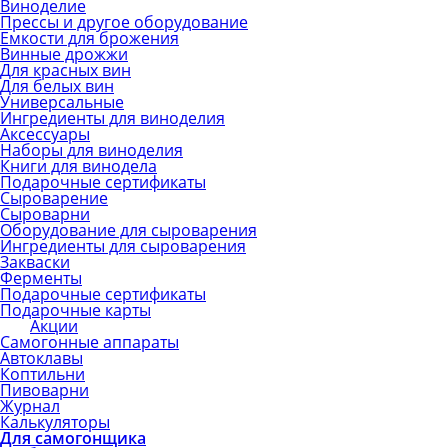
Виноделие
Прессы и другое оборудование
Емкости для брожения
Винные дрожжи
Для красных вин
Для белых вин
Универсальные
Ингредиенты для виноделия
Аксессуары
Наборы для виноделия
Книги для винодела
Подарочные сертификаты
Сыроварение
Сыроварни
Оборудование для сыроварения
Ингредиенты для сыроварения
Закваски
Ферменты
Подарочные сертификаты
Подарочные карты
Акции
Самогонные аппараты
Автоклавы
Коптильни
Пивоварни
Журнал
Калькуляторы
Для самогонщика