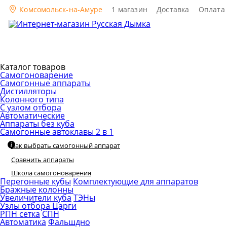
Комсомольск-на-Амуре
1 магазин
Доставка
Оплата
Каталог товаров
Самогоноварение
Самогонные аппараты
Дистилляторы
Колонного типа
С узлом отбора
Автоматические
Аппараты без куба
Самогонные автоклавы 2 в 1
Как выбрать самогонный аппарат
Сравнить аппараты
Школа самогоноварения
Перегонные кубы
Комплектующие для аппаратов
Бражные колонны
Увеличители куба
ТЭНы
Узлы отбора
Царги
РПН сетка
СПН
Автоматика
Фальшдно