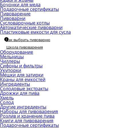
Кадки и жбаны
Бочонки для меда
Подарочные сертификаты
Пивоварение
Пивоварни
Сусловарочные котлы
Автоматические пивоварни
Пластиковые емкости для сусла
Как выбрать пивоварню
Школа пивоварения
Оборудование
Мельницы
Чиллеры
Сифоны и фильтры
Укупорки
Мешки для затирки
Краны для емкостей
Ингредиенты
Солодовые экстракты
Дрожжи для пива
Хмель
Солод
Другие ингредиенты
Наборы для пивоварения
Розлив и хранение пива
Книги для пивоварения
Подарочные сертификаты