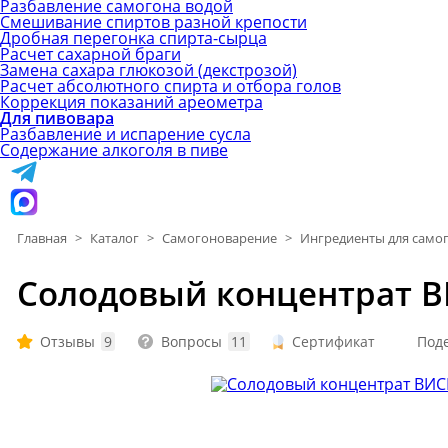
Разбавление самогона водой
Смешивание спиртов разной крепости
Дробная перегонка спирта-сырца
Расчет сахарной браги
Замена сахара глюкозой (декстрозой)
Расчет абсолютного спирта и отбора голов
Коррекция показаний ареометра
Для пивовара
Разбавление и испарение сусла
Содержание алкоголя в пиве
Главная
>
Каталог
>
Самогоноварение
>
Ингредиенты для само
Солодовый концентрат В
Отзывы
9
Вопросы
11
Сертификат
Под