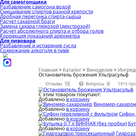
Для самогонщика
Разбавление самогона водой
Смешивание спиртов разной крепости
Дробная перегонка спирта-сырца
Расчет сахарной браги
Замена сахара глюкозой (декстрозой)
Расчет абсолютного спирта и отбора голов
Коррекция показаний ареометра
Для пивовара
Разбавление и испарение сусла
Содержание алкоголя в пиве
Главная
>
Каталог
>
Виноделие
>
Ингред
Остановитель брожения Ультрасульф
Отзывы
15
Вопросы
6
1915 пр
С этим товаром покупают:
Добавлено
в корзину
Виномер-сахаро
Добавлено
в корзину
Сифон 
Добавлено
в корзину
Бут
Добавлено
в корзину
Гидроза