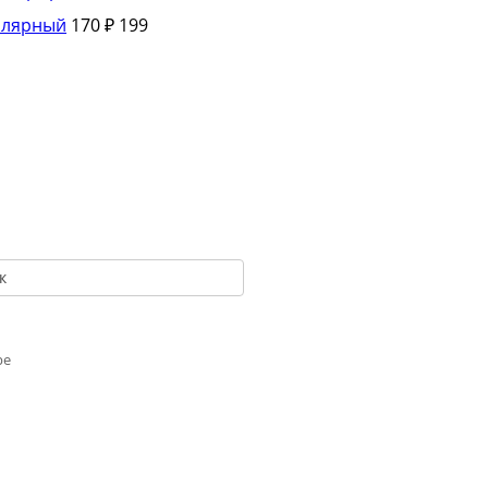
ллярный
170 ₽
199
к
ре