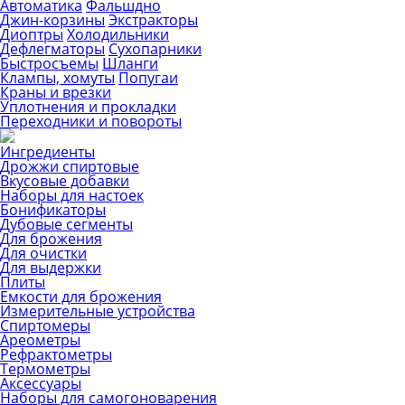
Автоматика
Фальшдно
Джин-корзины
Экстракторы
Диоптры
Холодильники
Дефлегматоры
Сухопарники
Быстросъемы
Шланги
Клампы, хомуты
Попугаи
Краны и врезки
Уплотнения и прокладки
Переходники и повороты
Ингредиенты
Дрожжи спиртовые
Вкусовые добавки
Наборы для настоек
Бонификаторы
Дубовые сегменты
Для брожения
Для очистки
Для выдержки
Плиты
Емкости для брожения
Измерительные устройства
Спиртомеры
Ареометры
Рефрактометры
Термометры
Аксессуары
Наборы для самогоноварения