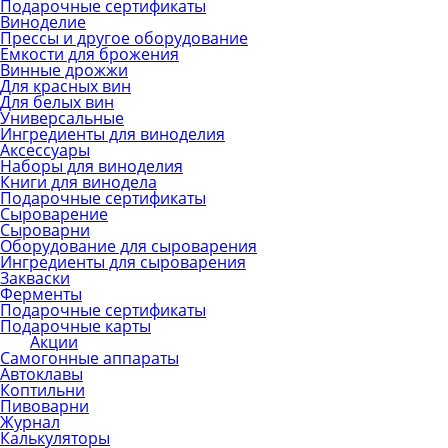
Подарочные сертификаты
Виноделие
Прессы и другое оборудование
Емкости для брожения
Винные дрожжи
Для красных вин
Для белых вин
Универсальные
Ингредиенты для виноделия
Аксессуары
Наборы для виноделия
Книги для винодела
Подарочные сертификаты
Сыроварение
Сыроварни
Оборудование для сыроварения
Ингредиенты для сыроварения
Закваски
Ферменты
Подарочные сертификаты
Подарочные карты
Акции
Самогонные аппараты
Автоклавы
Коптильни
Пивоварни
Журнал
Калькуляторы