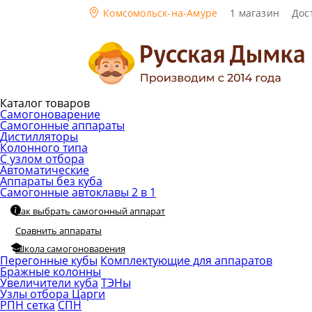
Комсомольск-на-Амуре
1 магазин
Дос
Каталог товаров
Самогоноварение
Самогонные аппараты
Дистилляторы
Колонного типа
С узлом отбора
Автоматические
Аппараты без куба
Самогонные автоклавы 2 в 1
Как выбрать самогонный аппарат
Сравнить аппараты
Школа самогоноварения
Перегонные кубы
Комплектующие для аппаратов
Бражные колонны
Увеличители куба
ТЭНы
Узлы отбора
Царги
РПН сетка
СПН