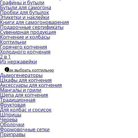
Графины и бутыли
Бутыли для самогона
Пробки для бутылок
Этикетки и наклейки
Книги для самогоноварения
Подарочные сертификаты
Сувенирная продукция
Копчение и колбасы
Коптильни
Горячего копчения
Холодного копчения
2 в 1
Из нержавейки
Как выбрать коптильню
Дымогенераторы
Шкафы для копчения
Аксессуары для копчения
Мангалы и грили
Щепа для копчения
Традиционная
Фруктовая
Для колбас и сосисок
Шприцы
Черева
Оболочки
Формовочные сетки
Приправы