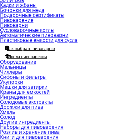
50 литров
Кадки и жбаны
Бочонки для меда
Подарочные сертификаты
Пивоварение
Пивоварни
Сусловарочные котлы
Автоматические пивоварни
Пластиковые емкости для сусла
Как выбрать пивоварню
Школа пивоварения
Оборудование
Мельницы
Чиллеры
Сифоны и фильтры
Укупорки
Мешки для затирки
Краны для емкостей
Ингредиенты
Солодовые экстракты
Дрожжи для пива
Хмель
Солод
Другие ингредиенты
Наборы для пивоварения
Розлив и хранение пива
Книги для пивоварения